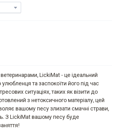
ветеринарами, LickiMat - це ідеальний
 улюбленця та заспокоїти його під час
тресових ситуаціях, таких як візити до
отовлений з нетоксичного матеріалу, цей
оляє вашому песу злизати смачні страви,
ь. З LickiMat вашому песу буде
аняття!