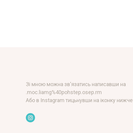
Зі мною можна зв'язатись написавши на
.moc.liamg%40pohstep.osep.rm
Або в Instagram тицьнувши на іконку нижче