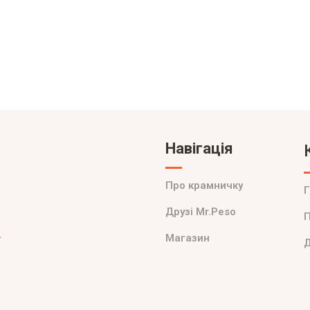
Навігація
Про крамничку
Г
Друзі Mr.Peso
.
Магазин