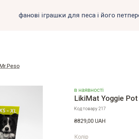
фанові іграшки для песа і його петпер
 Mr.Peso
в наявності
LikiMat Yoggie Pot
Код товару 217
₴829,00 UAH
Колір