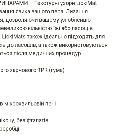
АРАМИ – Текстурні узори LickiMat
вання язика вашого песа. Лизання
ття, дозволяючи вашому улюбленцю
великою кількістю їжі або ласощів
 LickiMats також ідеально підходять для
ків до ласощів, а також використовуються
ються після медичних процедур.
ого харчового TPR (гума)
 мікрохвильовій печі
ікону, без фталатів
реробці