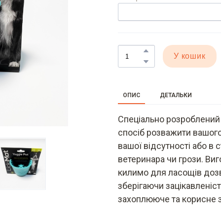
У кошик
ОПИС
ДЕТАЛЬКИ
Спеціально розроблений 
спосіб розважити вашого
вашої відсутності або в с
ветеринара чи грози. Виг
килимо для ласощів дозв
зберігаючи зацікавленіст
захоплююче та корисне з